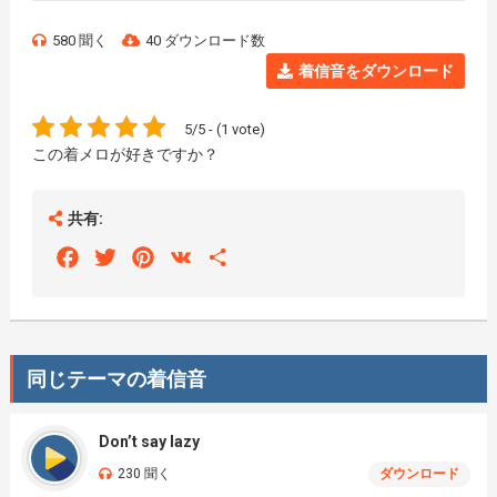
580 聞く
40 ダウンロード数
着信音をダウンロード
5/5 - (1 vote)
この着メロが好きですか？
共有:
Facebook
Twitter
Pinterest
VK
Share
同じテーマの着信音
Don’t say lazy
230 聞く
ダウンロード