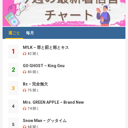
週ごと
毎月
M!LK – 罪と罰と雨とキス
1
82 聞く
GO GHOST – King Gnu
2
80 聞く
Bz – 完全無欠
3
75 聞く
Mrs. GREEN APPLE – Brand New
4
74 聞く
Snow Man – グッタイム
5
68 聞く