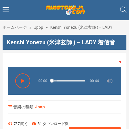
ホームページ
»
Jpop
»
Kenshi Yonezu (米津玄師 ) – LADY
Kenshi Yonezu (米津玄師 ) – LADY 着信音
♥♥♥着
00:00
00:44
音楽の種類:
Jpop
737 聞く
31 ダウンロード数