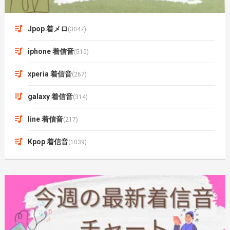
Jpop 着メロ
(3047)
iphone 着信音
(510)
xperia 着信音
(267)
galaxy 着信音
(314)
line 着信音
(217)
Kpop 着信音
(1039)