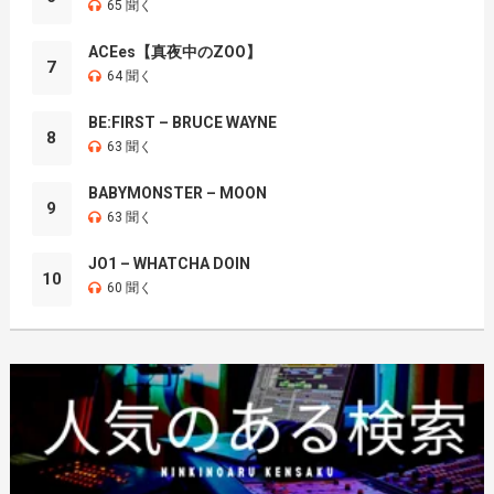
65 聞く
ACEes【真夜中のZOO】
7
64 聞く
BE:FIRST – BRUCE WAYNE
8
63 聞く
BABYMONSTER – MOON
9
63 聞く
JO1 – WHATCHA DOIN
10
60 聞く