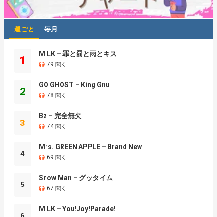
週ごと
毎月
M!LK – 罪と罰と雨とキス
1
79 聞く
GO GHOST – King Gnu
2
78 聞く
Bz – 完全無欠
3
74 聞く
Mrs. GREEN APPLE – Brand New
4
69 聞く
Snow Man – グッタイム
5
67 聞く
M!LK – You!Joy!Parade!
6