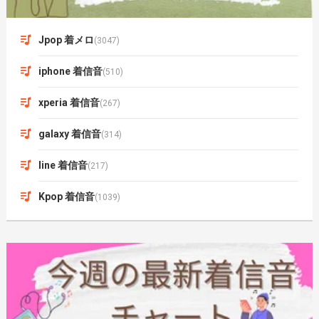
Jpop 着メロ
(3047)
iphone 着信音
(510)
xperia 着信音
(267)
galaxy 着信音
(314)
line 着信音
(217)
Kpop 着信音
(1039)