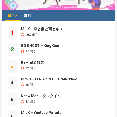
週ごと
毎月
M!LK – 罪と罰と雨とキス
1
103 聞く
GO GHOST – King Gnu
2
97 聞く
Bz – 完全無欠
3
92 聞く
Mrs. GREEN APPLE – Brand New
4
86 聞く
Snow Man – グッタイム
5
83 聞く
M!LK – You!Joy!Parade!
6