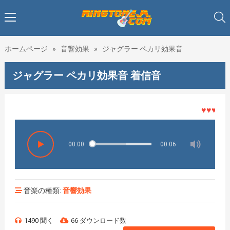
ホームページ
»
音響効果
»
ジャグラー ペカリ効果音
ジャグラー ペカリ効果音 着信音
♥♥♥着メロ
00:00
00:06
音楽の種類:
音響効果
1490 聞く
66 ダウンロード数