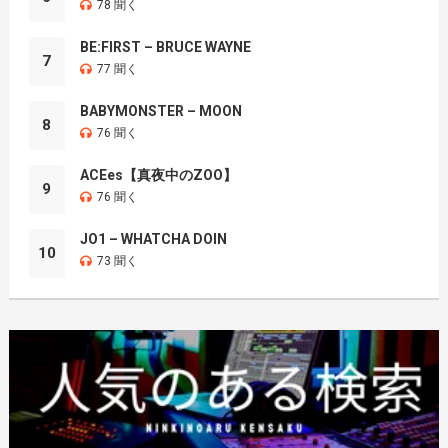
78 聞く
BE:FIRST – BRUCE WAYNE
7
77 聞く
BABYMONSTER – MOON
8
76 聞く
ACEes【真夜中のZOO】
9
76 聞く
JO1 – WHATCHA DOIN
10
73 聞く