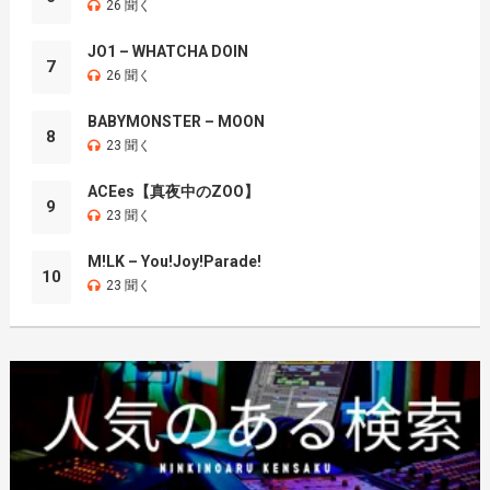
26 聞く
JO1 – WHATCHA DOIN
7
26 聞く
BABYMONSTER – MOON
8
23 聞く
ACEes【真夜中のZOO】
9
23 聞く
M!LK – You!Joy!Parade!
10
23 聞く