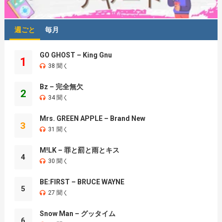
週ごと
毎月
GO GHOST – King Gnu
1
38 聞く
Bz – 完全無欠
2
34 聞く
Mrs. GREEN APPLE – Brand New
3
31 聞く
M!LK – 罪と罰と雨とキス
4
30 聞く
BE:FIRST – BRUCE WAYNE
5
27 聞く
Snow Man – グッタイム
6