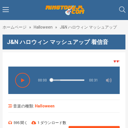
ホームページ
»
Halloween
»
J&N ハロウィン マッシュアップ
J&N ハロウィン マッシュアップ 着信音
♥♥♥着メ
00:00
00:31
音楽の種類:
Halloween
595 聞く
1 ダウンロード数