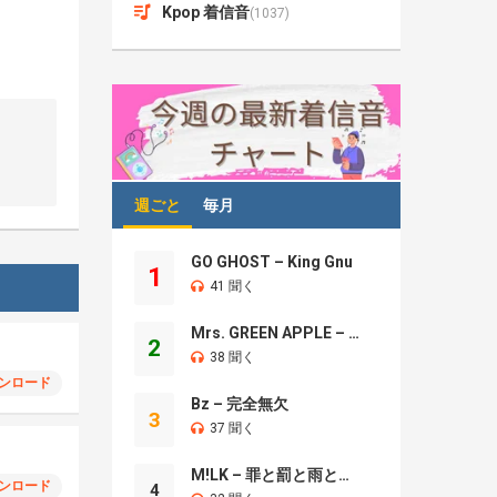
Kpop 着信音
(1037)
週ごと
毎月
GO GHOST – King Gnu
1
41 聞く
Mrs. GREEN APPLE – Brand New
2
38 聞く
ンロード
Bz – 完全無欠
3
37 聞く
M!LK – 罪と罰と雨とキス
ンロード
4