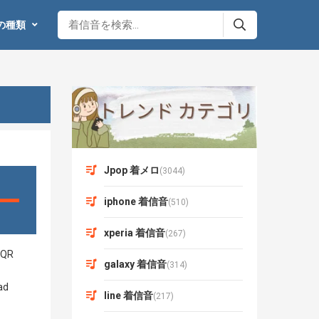
の種類
Jpop 着メロ
(3044)
iphone 着信音
(510)
xperia 着信音
(267)
galaxy 着信音
(314)
line 着信音
(217)