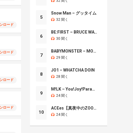
32 聞く
Snow Man – グッタイム
5
32 聞く
ンロード
BE:FIRST – BRUCE WAYNE
6
30 聞く
BABYMONSTER – MOON
ンロード
7
29 聞く
JO1 – WHATCHA DOIN
8
28 聞く
ンロード
M!LK – You!Joy!Parade!
9
24 聞く
ンロード
ACEes【真夜中のZOO】
10
24 聞く