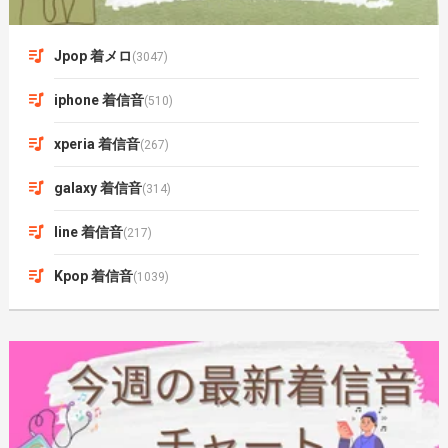
Jpop 着メロ
(3047)
iphone 着信音
(510)
xperia 着信音
(267)
galaxy 着信音
(314)
line 着信音
(217)
Kpop 着信音
(1039)