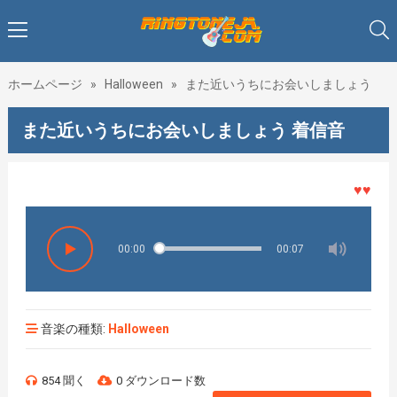
ホームページ
»
Halloween
»
また近いうちにお会いしましょう
また近いうちにお会いしましょう 着信音
♥♥♥着メ
00:00
00:07
音楽の種類:
Halloween
854 聞く
0 ダウンロード数