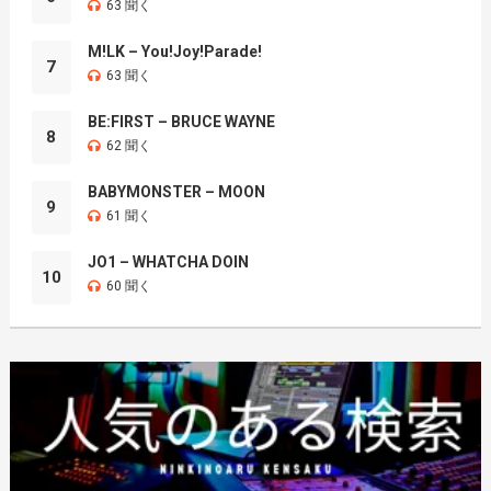
63 聞く
M!LK – You!Joy!Parade!
7
63 聞く
BE:FIRST – BRUCE WAYNE
8
62 聞く
BABYMONSTER – MOON
9
61 聞く
JO1 – WHATCHA DOIN
10
60 聞く