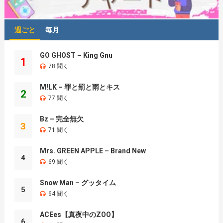
週ごと
毎月
GO GHOST – King Gnu
1
78 聞く
M!LK – 罪と罰と雨とキス
2
77 聞く
Bz – 完全無欠
3
71 聞く
Mrs. GREEN APPLE – Brand New
4
69 聞く
Snow Man – グッタイム
5
64 聞く
ACEes【真夜中のZOO】
6