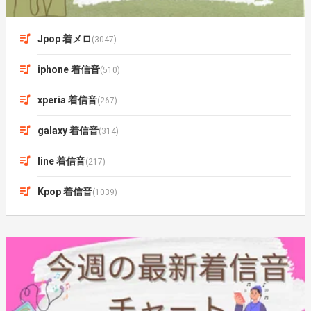
Jpop 着メロ
(3047)
iphone 着信音
(510)
xperia 着信音
(267)
galaxy 着信音
(314)
line 着信音
(217)
Kpop 着信音
(1039)