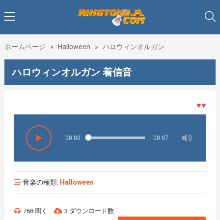
ホームページ
»
Halloween
»
ハロウィンオルガン
ハロウィンオルガン 着信音
♥♥♥着メ
00:00
00:07
音楽の種類:
Halloween
768 聞く
3 ダウンロード数