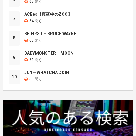
65 聞く
ACEes【真夜中のZOO】
7
64 聞く
BE:FIRST – BRUCE WAYNE
8
63 聞く
BABYMONSTER – MOON
9
63 聞く
JO1 – WHATCHA DOIN
10
60 聞く