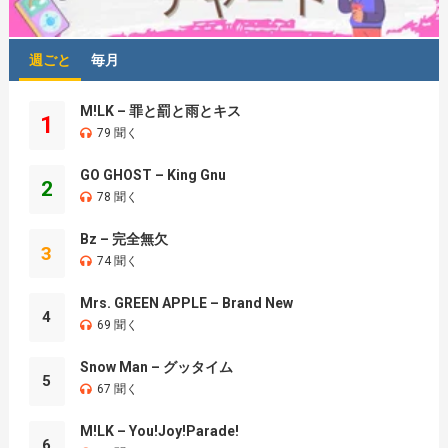
週ごと
毎月
M!LK – 罪と罰と雨とキス
1
79 聞く
GO GHOST – King Gnu
2
78 聞く
Bz – 完全無欠
3
74 聞く
Mrs. GREEN APPLE – Brand New
4
69 聞く
Snow Man – グッタイム
5
67 聞く
M!LK – You!Joy!Parade!
6