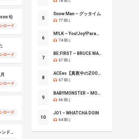
78 聞く
Snow Man – グッタイム
son 6)
5
77 聞く
ンロード
M!LK – You!Joy!Parade!
6
74 聞く
た
BE:FIRST – BRUCE WAYNE
ンロード
7
67 聞く
ACEes【真夜中のZOO】
 天月
8
67 聞く
ンロード
BABYMONSTER – MOON
9
66 聞く
ンロード
JO1 – WHATCHA DOIN
10
64 聞く
10-FEET – スパートシンドローマー