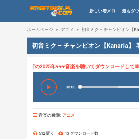
新しい着メロ
最もダ
ホームページ
»
アニメ
»
初音ミク – チャンピオン【Kan
初音ミク – チャンピオン【Kanaria】
ロHOT、最新の2025年♥♥♥音楽を聴いてダウンロードして幸せ
00:00
音楽の種類:
アニメ
512 聞く
13 ダウンロード数