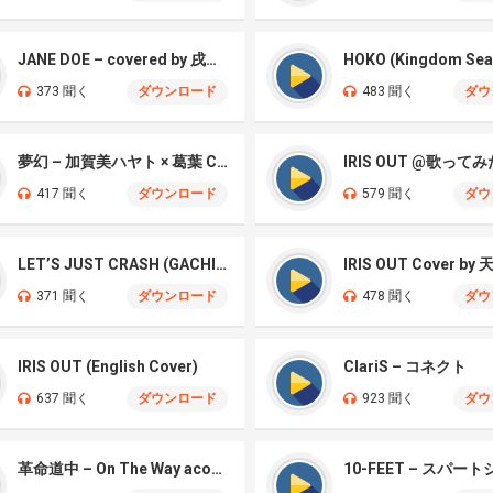
JANE DOE – covered by 戌亥とこ、宇佐美リト
HOKO (Kingdom Sea
373 聞く
ダウンロード
483 聞く
ダウ
夢幻 – 加賀美ハヤト × 葛葉 Cover
IRIS OUT @歌ってみ
417 聞く
ダウンロード
579 聞く
ダウ
LET’S JUST CRASH (GACHIAKUTA)
IRIS OUT Cover by
371 聞く
ダウンロード
478 聞く
ダウ
IRIS OUT (English Cover)
ClariS – コネクト
637 聞く
ダウンロード
923 聞く
ダウ
革命道中 – On The Way acoustic ver