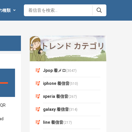
の種類
Jpop 着メロ
(3047)
iphone 着信音
(510)
xperia 着信音
(267)
galaxy 着信音
(314)
line 着信音
(217)