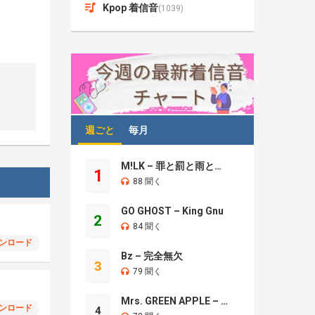
Kpop 着信音
(1039)
週ごと
毎月
M!LK – 罪と罰と雨とキス
1
88 聞く
GO GHOST – King Gnu
2
84 聞く
ンロード
Bz – 完全無欠
3
79 聞く
Mrs. GREEN APPLE – Brand New
ンロード
4