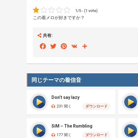
1/5 - (1 vote)
この着メロが好きですか？
共有:
Facebook
Twitter
Pinterest
VK
Share
同じテーマの着信音
Don’t say lazy
231 聞く
ダウンロード
SiM – The Rumbling
177 聞く
ダウンロード