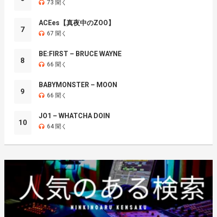
73 聞く
ACEes【真夜中のZOO】
7
67 聞く
BE:FIRST – BRUCE WAYNE
8
66 聞く
BABYMONSTER – MOON
9
66 聞く
JO1 – WHATCHA DOIN
10
64 聞く