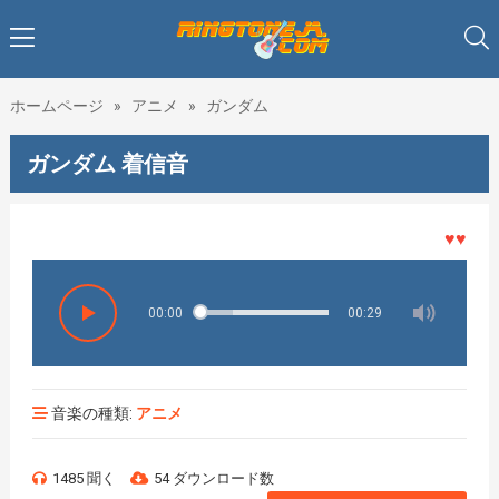
ホームページ
»
アニメ
»
ガンダム
ガンダム 着信音
♥♥♥着メ
00:00
00:29
音楽の種類:
アニメ
1485 聞く
54 ダウンロード数