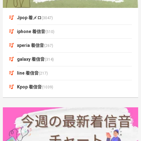
Jpop 着メロ
(3047)
iphone 着信音
(510)
xperia 着信音
(267)
galaxy 着信音
(314)
line 着信音
(217)
Kpop 着信音
(1039)