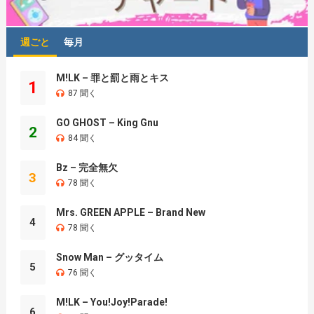
週ごと
毎月
M!LK – 罪と罰と雨とキス
1
87 聞く
GO GHOST – King Gnu
2
84 聞く
Bz – 完全無欠
3
78 聞く
Mrs. GREEN APPLE – Brand New
4
78 聞く
Snow Man – グッタイム
5
76 聞く
M!LK – You!Joy!Parade!
6