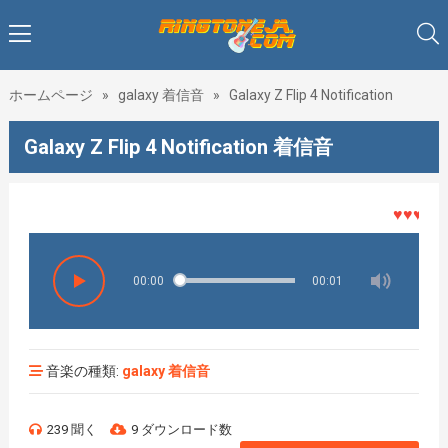
ホームページ
»
galaxy 着信音
»
Galaxy Z Flip 4 Notification
Galaxy Z Flip 4 Notification 着信音
♥♥♥着メロ
00:00
00:01
音楽の種類:
galaxy 着信音
239 聞く
9 ダウンロード数