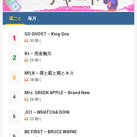
週ごと
毎月
GO GHOST – King Gnu
1
33 聞く
Bz – 完全無欠
2
29 聞く
M!LK – 罪と罰と雨とキス
3
28 聞く
Mrs. GREEN APPLE – Brand New
4
26 聞く
JO1 – WHATCHA DOIN
5
23 聞く
BE:FIRST – BRUCE WAYNE
6