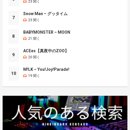
23 聞く
Snow Man – グッタイム
7
23 聞く
BABYMONSTER – MOON
8
21 聞く
ACEes【真夜中のZOO】
9
20 聞く
M!LK – You!Joy!Parade!
10
19 聞く