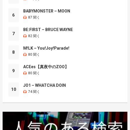
BABYMONSTER – MOON
6
87 聞く
BE:FIRST – BRUCE WAYNE
7
82 聞く
M!LK – You!Joy!Parade!
8
80 聞く
ACEes【真夜中のZOO】
9
80 聞く
JO1 – WHATCHA DOIN
10
74 聞く