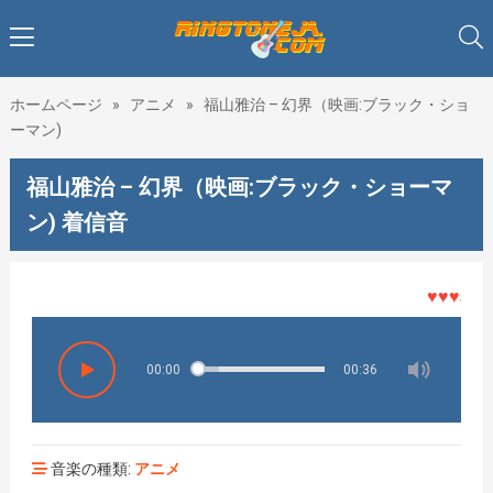
ホームページ
»
アニメ
»
福山雅治 – 幻界（映画:ブラック・ショ
ーマン)
福山雅治 – 幻界（映画:ブラック・ショーマ
ン) 着信音
♥♥♥着メロ
00:00
00:36
音楽の種類:
アニメ