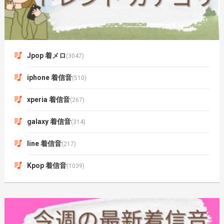
Jpop 着メロ
(3047)
iphone 着信音
(510)
xperia 着信音
(267)
galaxy 着信音
(314)
line 着信音
(217)
Kpop 着信音
(1039)