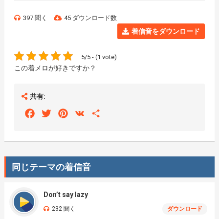
397 聞く
45 ダウンロード数
着信音をダウンロード
5/5 - (1 vote)
この着メロが好きですか？
共有:
Facebook
Twitter
Pinterest
VK
Share
同じテーマの着信音
Don’t say lazy
232 聞く
ダウンロード