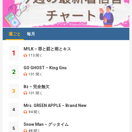
週ごと
毎月
M!LK – 罪と罰と雨とキス
1
113 聞く
GO GHOST – King Gnu
2
101 聞く
Bz – 完全無欠
3
101 聞く
Mrs. GREEN APPLE – Brand New
4
94 聞く
Snow Man – グッタイム
5
88 聞く