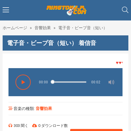
ホームページ
»
音響効果
»
電子音・ビープ音（短い）
電子音・ビープ音（短い） 着信音
♥♥♥着メ
00:00
00:02
音楽の種類:
音響効果
303 聞く
0 ダウンロード数