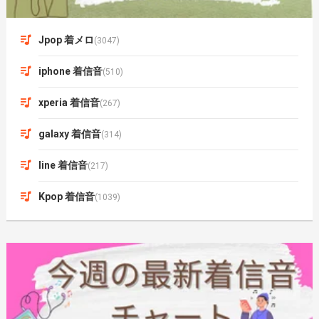
Jpop 着メロ
(3047)
iphone 着信音
(510)
xperia 着信音
(267)
galaxy 着信音
(314)
line 着信音
(217)
Kpop 着信音
(1039)