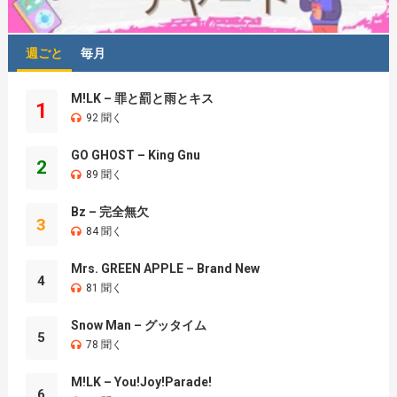
週ごと
毎月
M!LK – 罪と罰と雨とキス
1
92 聞く
GO GHOST – King Gnu
2
89 聞く
Bz – 完全無欠
3
84 聞く
Mrs. GREEN APPLE – Brand New
4
81 聞く
Snow Man – グッタイム
5
78 聞く
M!LK – You!Joy!Parade!
6