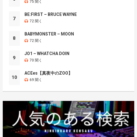
75 聞く
BE:FIRST – BRUCE WAYNE
7
72 聞く
BABYMONSTER – MOON
8
72 聞く
JO1 – WHATCHA DOIN
9
70 聞く
ACEes【真夜中のZOO】
10
69 聞く