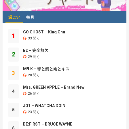
週ごと
毎月
GO GHOST – King Gnu
1
33 聞く
Bz – 完全無欠
2
29 聞く
M!LK – 罪と罰と雨とキス
3
28 聞く
Mrs. GREEN APPLE – Brand New
4
26 聞く
JO1 – WHATCHA DOIN
5
23 聞く
BE:FIRST – BRUCE WAYNE
6