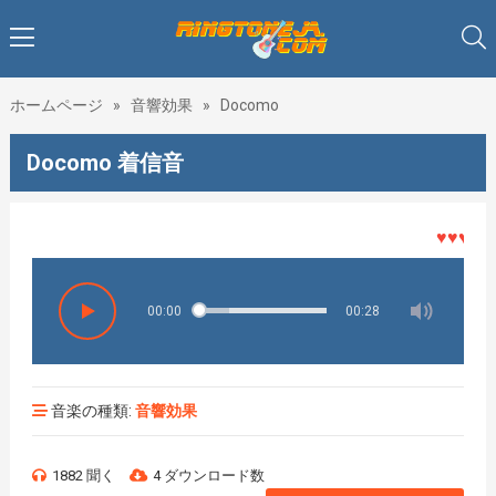
ホームページ
»
音響効果
»
Docomo
Docomo 着信音
♥♥♥着メロ
00:00
00:28
音楽の種類:
音響効果
1882 聞く
4 ダウンロード数