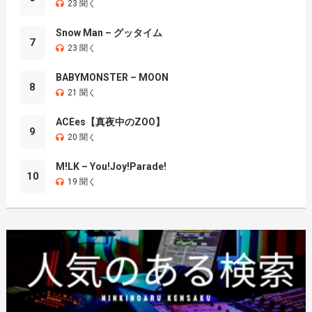
23 聞く
Snow Man – グッタイム
7
23 聞く
BABYMONSTER – MOON
8
21 聞く
ACEes【真夜中のZOO】
9
20 聞く
M!LK – You!Joy!Parade!
10
19 聞く