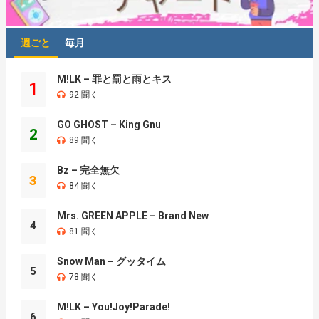
週ごと
毎月
M!LK – 罪と罰と雨とキス
1
92 聞く
GO GHOST – King Gnu
2
89 聞く
Bz – 完全無欠
3
84 聞く
Mrs. GREEN APPLE – Brand New
4
81 聞く
Snow Man – グッタイム
5
78 聞く
M!LK – You!Joy!Parade!
6