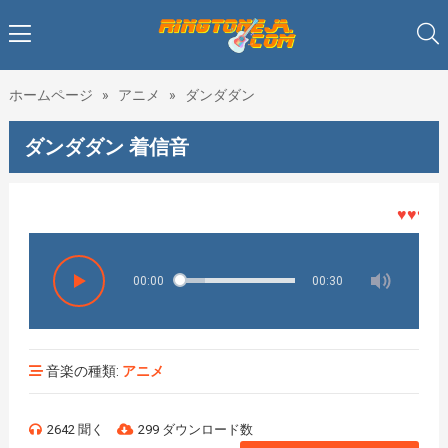
ホームページ
»
アニメ
»
ダンダダン
ダンダダン 着信音
♥♥♥着メ
00:00
00:30
音楽の種類:
アニメ
2642 聞く
299 ダウンロード数