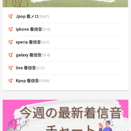
Jpop 着メロ
(3047)
iphone 着信音
(510)
xperia 着信音
(267)
galaxy 着信音
(314)
line 着信音
(217)
Kpop 着信音
(1039)