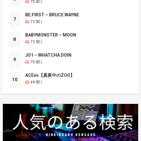
75 聞く
BE:FIRST – BRUCE WAYNE
7
72 聞く
BABYMONSTER – MOON
8
72 聞く
JO1 – WHATCHA DOIN
9
70 聞く
ACEes【真夜中のZOO】
10
69 聞く