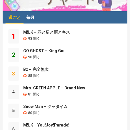
週ごと
毎月
M!LK – 罪と罰と雨とキス
1
93 聞く
GO GHOST – King Gnu
2
90 聞く
Bz – 完全無欠
3
85 聞く
Mrs. GREEN APPLE – Brand New
4
81 聞く
Snow Man – グッタイム
5
80 聞く
M!LK – You!Joy!Parade!
6