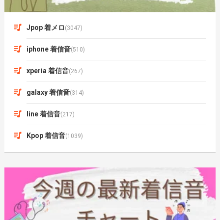
Jpop 着メロ
(3047)
iphone 着信音
(510)
xperia 着信音
(267)
galaxy 着信音
(314)
line 着信音
(217)
Kpop 着信音
(1039)