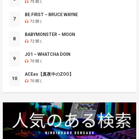
75 聞く
BE:FIRST – BRUCE WAYNE
7
72 聞く
BABYMONSTER – MOON
8
72 聞く
JO1 – WHATCHA DOIN
9
70 聞く
ACEes【真夜中のZOO】
10
70 聞く