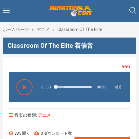
ホームページ
»
アニメ
»
Classroom Of The Elite
Classroom Of The Elite 着信音
♥♥♥着メロ
00:00
00:33
音楽の種類:
アニメ
335 聞く
0 ダウンロード数