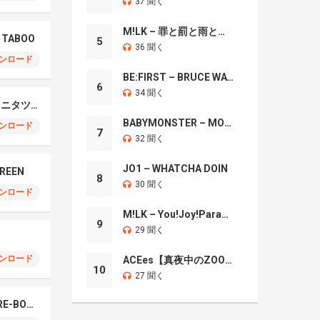
37 聞く
M!LK – 罪と罰と雨とキス
– TABOO
5
36 聞く
ンロード
BE:FIRST – BRUCE WAYNE
6
34 聞く
Tatsuya Kitani – キタニタツヤ
BABYMONSTER – MOON
ンロード
7
32 聞く
JO1 – WHATCHA DOIN
GREEN
8
30 聞く
ンロード
M!LK – You!Joy!Parade!
9
29 聞く
ンロード
ACEes【真夜中のZOO】
10
27 聞く
Do As Infinity – RED RE-BORN