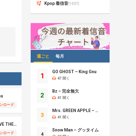
Kpop 着信音
(1037)
週ごと
毎月
GO GHOST – King Gnu
1
47 聞く
Bz – 完全無欠
2
nu
41 聞く
ンロード
Mrs. GREEN APPLE – Brand New
3
41 聞く
Sekai No Owari – LOVE THE WARZ
Snow Man – グッタイム
ンロード
4