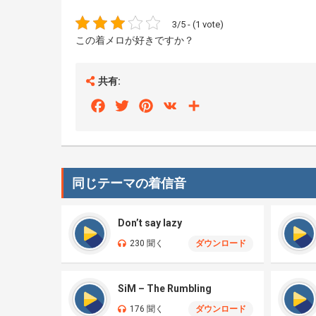
3/5 - (1 vote)
この着メロが好きですか？
共有:
Facebook
Twitter
Pinterest
VK
Share
同じテーマの着信音
Don’t say lazy
230 聞く
ダウンロード
SiM – The Rumbling
176 聞く
ダウンロード