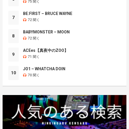
75 聞く
BE:FIRST – BRUCE WAYNE
7
72 聞く
BABYMONSTER – MOON
8
72 聞く
ACEes【真夜中のZOO】
9
71 聞く
JO1 – WHATCHA DOIN
10
70 聞く