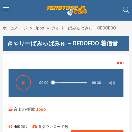
ホームページ
»
Jpop
»
きゃりーぱみゅぱみゅ – OEDOEDO
きゃりーぱみゅぱみゅ – OEDOEDO 着信音
♥♥♥着メ
00:00
00:38
音楽の種類:
Jpop
460 聞く
5 ダウンロード数