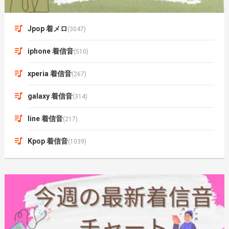
Jpop 着メロ
(3047)
iphone 着信音
(510)
xperia 着信音
(267)
galaxy 着信音
(314)
line 着信音
(217)
Kpop 着信音
(1039)