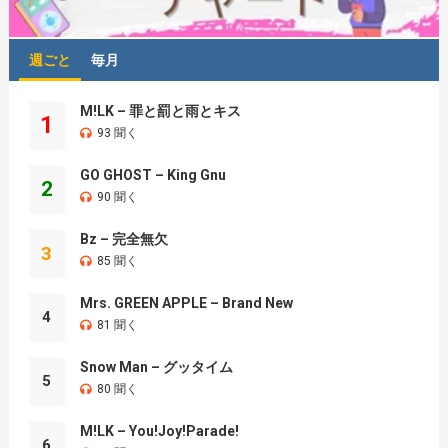
週ごと
毎月
M!LK – 罪と罰と雨とキス
1
93 聞く
GO GHOST – King Gnu
2
90 聞く
Bz – 完全無欠
3
85 聞く
Mrs. GREEN APPLE – Brand New
4
81 聞く
Snow Man – グッタイム
5
80 聞く
M!LK – You!Joy!Parade!
6