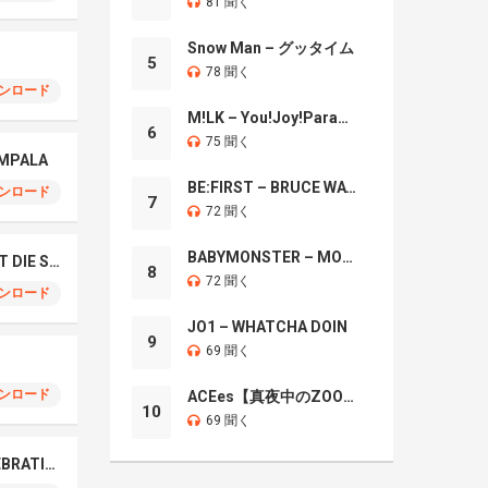
81 聞く
Snow Man – グッタイム
5
78 聞く
ンロード
M!LK – You!Joy!Parade!
6
75 聞く
OMPALA
BE:FIRST – BRUCE WAYNE
ンロード
7
72 聞く
BABYMONSTER – MOON
TAEYANG – LIVE FAST DIE SLOW
8
72 聞く
ンロード
JO1 – WHATCHA DOIN
9
69 聞く
ンロード
ACEes【真夜中のZOO】
10
69 聞く
LE SSERAFIM – CELEBRATION