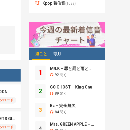
Kpop 着信音
(1039)
週ごと
毎月
M!LK – 罪と罰と雨とキス
1
92 聞く
GO GHOST – King Gnu
2
OON
89 聞く
ンロード
Bz – 完全無欠
3
84 聞く
NCT WISH – BOY MEETS GIRL
Mrs. GREEN APPLE – Brand New
ンロード
4