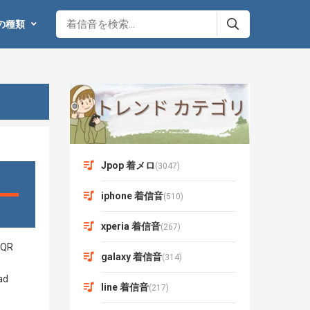
の種類
Jpop 着メロ
(3047)
iphone 着信音
(510)
xperia 着信音
(267)
galaxy 着信音
(314)
line 着信音
(217)