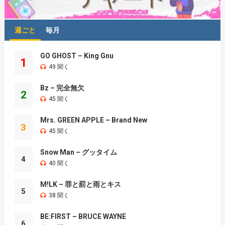
週ごと
毎月
GO GHOST – King Gnu
1
49 聞く
Bz – 完全無欠
2
45 聞く
Mrs. GREEN APPLE – Brand New
3
45 聞く
Snow Man – グッタイム
4
40 聞く
M!LK – 罪と罰と雨とキス
5
38 聞く
BE:FIRST – BRUCE WAYNE
6