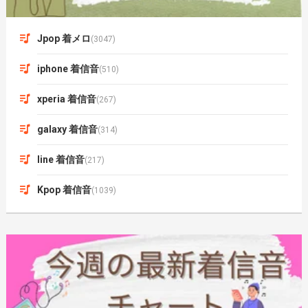
Jpop 着メロ
(3047)
iphone 着信音
(510)
xperia 着信音
(267)
galaxy 着信音
(314)
line 着信音
(217)
Kpop 着信音
(1039)