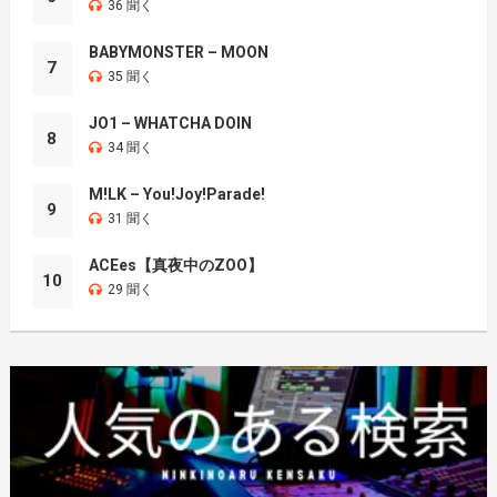
36 聞く
BABYMONSTER – MOON
7
35 聞く
JO1 – WHATCHA DOIN
8
34 聞く
M!LK – You!Joy!Parade!
9
31 聞く
ACEes【真夜中のZOO】
10
29 聞く