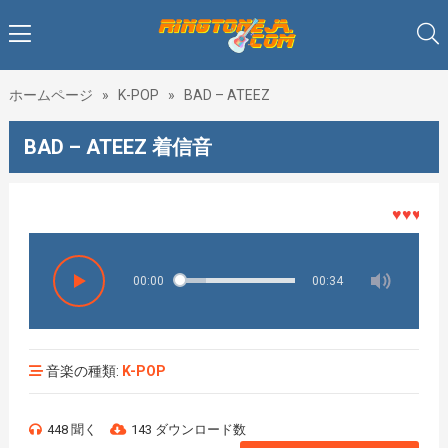
ホームページ
»
K-POP
»
BAD – ATEEZ
BAD – ATEEZ 着信音
♥♥♥着メロ
00:00
00:34
音楽の種類:
K-POP
448 聞く
143 ダウンロード数