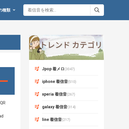
の種類
Jpop 着メロ
(3047)
iphone 着信音
(510)
xperia 着信音
(267)
galaxy 着信音
(314)
line 着信音
(217)