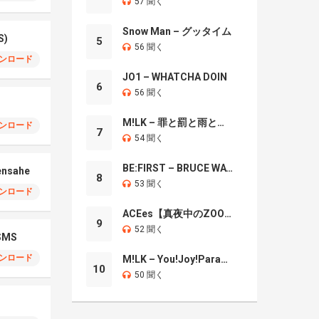
57 聞く
Snow Man – グッタイム
S)
5
56 聞く
ンロード
JO1 – WHATCHA DOIN
6
56 聞く
M!LK – 罪と罰と雨とキス
ンロード
7
54 聞く
BE:FIRST – BRUCE WAYNE
ensahe
8
53 聞く
ンロード
ACEes【真夜中のZOO】
9
52 聞く
MS
ンロード
M!LK – You!Joy!Parade!
10
50 聞く