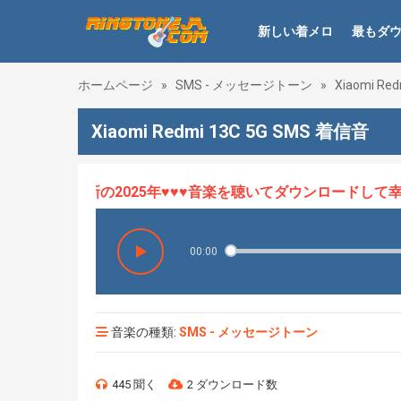
新しい着メロ
最もダ
ホームページ
»
SMS - メッセージトーン
»
Xiaomi Red
Xiaomi Redmi 13C 5G SMS 着信音
ロHOT、最新の2025年♥♥♥音楽を聴いてダウンロードして幸せ
00:00
音楽の種類:
SMS - メッセージトーン
445 聞く
2 ダウンロード数