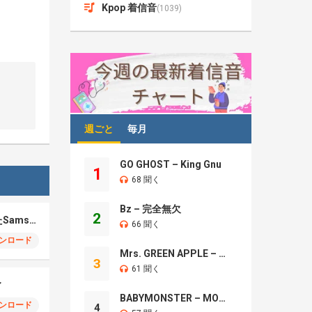
Kpop 着信音
(1039)
週ごと
毎月
GO GHOST – King Gnu
1
68 聞く
Bz – 完全無欠
2
パーソナライズされたSamsung SMS
66 聞く
ンロード
Mrs. GREEN APPLE – Brand New
3
61 聞く
ィ
BABYMONSTER – MOON
ンロード
4