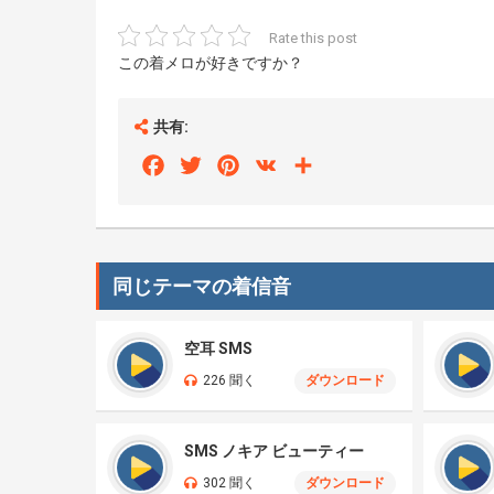
Rate this post
この着メロが好きですか？
共有:
Facebook
Twitter
Pinterest
VK
Share
同じテーマの着信音
空耳 SMS
226 聞く
ダウンロード
SMS ノキア ビューティー
302 聞く
ダウンロード