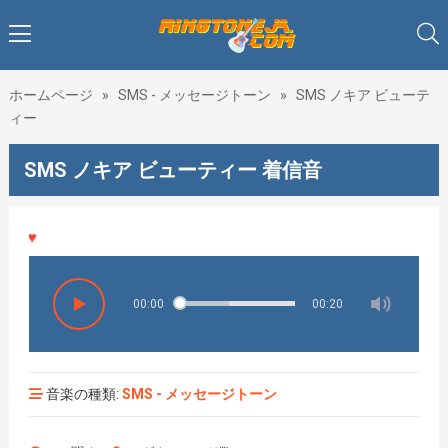
ホームページ
»
SMS - メッセージトーン
»
SMS ノキア ビューテ
ィー
SMS ノキア ビューティー 着信音
♥♥♥
00:00
00:20
音楽の種類:
SMS - メッセージトーン