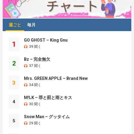
週ごと
毎月
GO GHOST – King Gnu
1
39 聞く
Bz – 完全無欠
2
37 聞く
Mrs. GREEN APPLE – Brand New
3
34 聞く
M!LK – 罪と罰と雨とキス
4
30 聞く
Snow Man – グッタイム
5
29 聞く