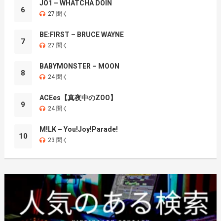
JO1 – WHATCHA DOIN
6
27 聞く
BE:FIRST – BRUCE WAYNE
7
27 聞く
BABYMONSTER – MOON
8
24 聞く
ACEes【真夜中のZOO】
9
24 聞く
M!LK – You!Joy!Parade!
10
23 聞く