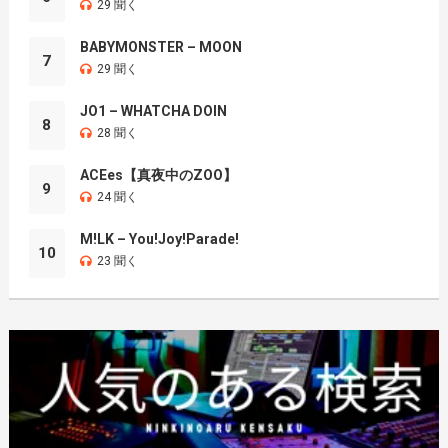
29 聞く
BABYMONSTER – MOON
7
29 聞く
JO1 – WHATCHA DOIN
8
28 聞く
ACEes【真夜中のZOO】
9
24 聞く
M!LK – You!Joy!Parade!
10
23 聞く