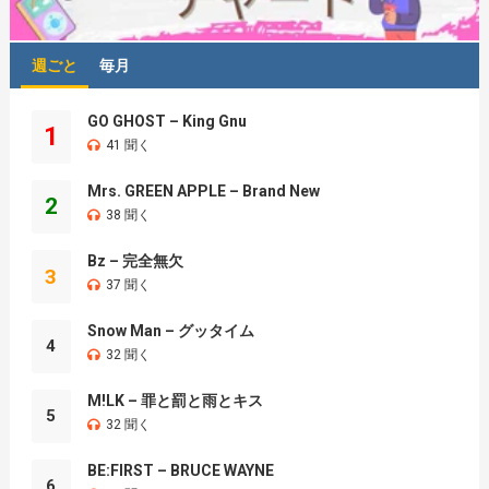
週ごと
毎月
GO GHOST – King Gnu
1
41 聞く
Mrs. GREEN APPLE – Brand New
2
38 聞く
Bz – 完全無欠
3
37 聞く
Snow Man – グッタイム
4
32 聞く
M!LK – 罪と罰と雨とキス
5
32 聞く
BE:FIRST – BRUCE WAYNE
6