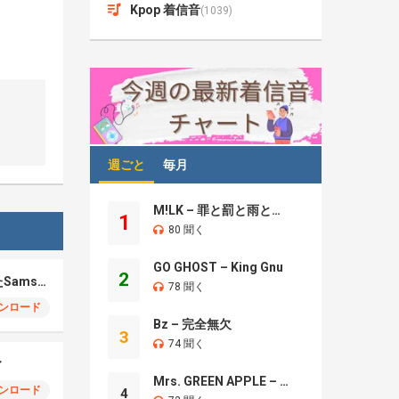
Kpop 着信音
(1039)
週ごと
毎月
M!LK – 罪と罰と雨とキス
1
80 聞く
GO GHOST – King Gnu
2
パーソナライズされたSamsung SMS
78 聞く
ンロード
Bz – 完全無欠
3
74 聞く
ィ
Mrs. GREEN APPLE – Brand New
ンロード
4