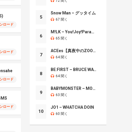
72 聞く
Snow Man – グッタイム
S)
5
67 聞く
ンロード
M!LK – You!Joy!Parade!
6
65 聞く
ACEes【真夜中のZOO】
ンロード
7
64 聞く
BE:FIRST – BRUCE WAYNE
ensahe
8
64 聞く
ンロード
BABYMONSTER – MOON
9
63 聞く
MS
ンロード
JO1 – WHATCHA DOIN
10
60 聞く