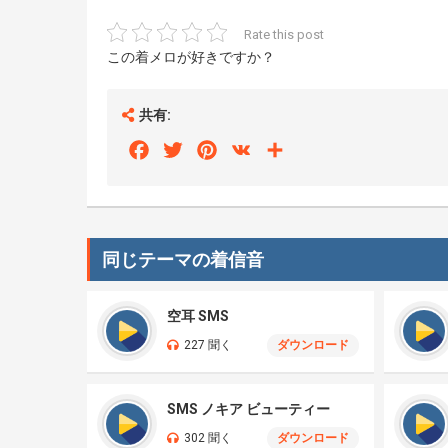
Rate this post
この着メロが好きですか？
共有:
Facebook
Twitter
Pinterest
VK
Share
同じテーマの着信音
空耳 SMS
227 聞く
ダウンロード
SMS ノキア ビューティー
302 聞く
ダウンロード