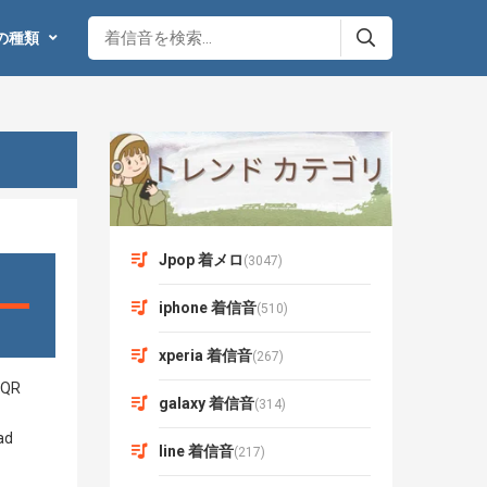
の種類
Jpop 着メロ
(3047)
iphone 着信音
(510)
xperia 着信音
(267)
galaxy 着信音
(314)
line 着信音
(217)