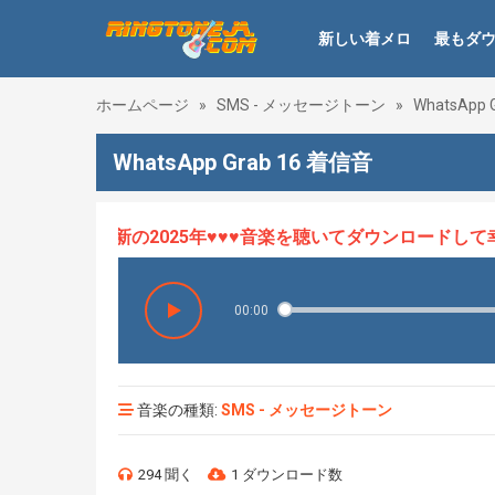
新しい着メロ
最もダ
ホームページ
»
SMS - メッセージトーン
»
WhatsApp G
WhatsApp Grab 16 着信音
ロHOT、最新の2025年♥♥♥音楽を聴いてダウンロードして幸せ
00:00
音楽の種類:
SMS - メッセージトーン
294 聞く
1 ダウンロード数