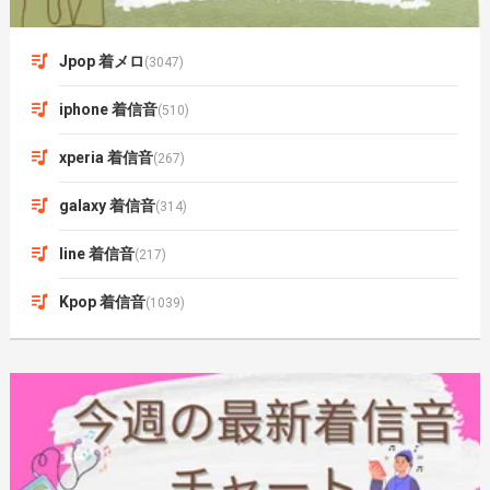
Jpop 着メロ
(3047)
iphone 着信音
(510)
xperia 着信音
(267)
galaxy 着信音
(314)
line 着信音
(217)
Kpop 着信音
(1039)