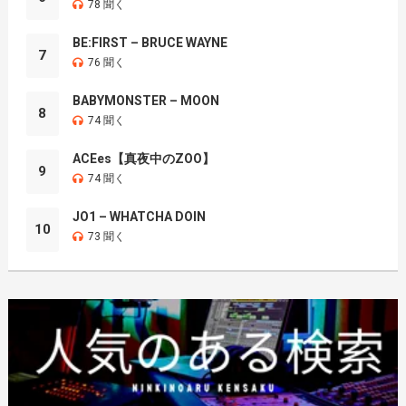
78 聞く
BE:FIRST – BRUCE WAYNE
7
76 聞く
BABYMONSTER – MOON
8
74 聞く
ACEes【真夜中のZOO】
9
74 聞く
JO1 – WHATCHA DOIN
10
73 聞く