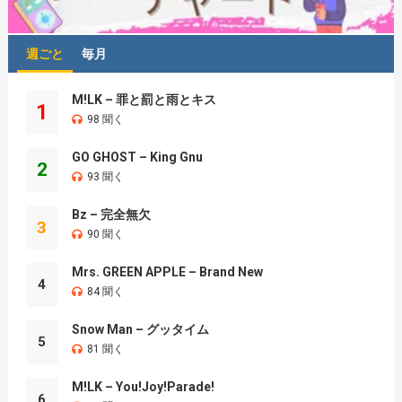
週ごと
毎月
M!LK – 罪と罰と雨とキス
1
98 聞く
GO GHOST – King Gnu
2
93 聞く
Bz – 完全無欠
3
90 聞く
Mrs. GREEN APPLE – Brand New
4
84 聞く
Snow Man – グッタイム
5
81 聞く
M!LK – You!Joy!Parade!
6