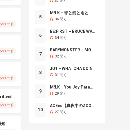
37 聞く
M!LK – 罪と罰と雨とキス
5
36 聞く
ンロード
BE:FIRST – BRUCE WAYNE
6
34 聞く
BABYMONSTER – MOON
ンロード
7
32 聞く
JO1 – WHATCHA DOIN
8
31 聞く
ンロード
M!LK – You!Joy!Parade!
9
29 聞く
Oppo Find X7 Ultra Driftveil Dancing
ンロード
ACEes【真夜中のZOO】
10
27 聞く
通知