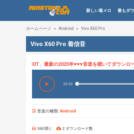
新しい着メロ
最もダ
ホームページ
»
Android
»
Vivo X60 Pro
Vivo X60 Pro 着信音
♥♥♥着メロHOT、最新の2025年♥♥♥音楽を聴いてダウンロード
00:00
音楽の種類:
Android
360 聞く
2 ダウンロード数