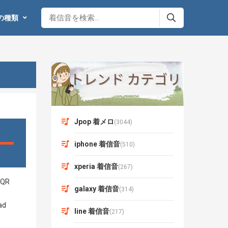
の種類
Jpop 着メロ
(3044)
iphone 着信音
(510)
xperia 着信音
(267)
galaxy 着信音
(314)
line 着信音
(217)