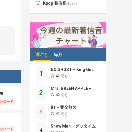
Kpop 着信音
(1037)
週ごと
毎月
GO GHOST – King Gnu
1
47 聞く
Mrs. GREEN APPLE – Brand New
2
wn
42 聞く
ンロード
Bz – 完全無欠
3
41 聞く
Snow Man – グッタイム
ンロード
4