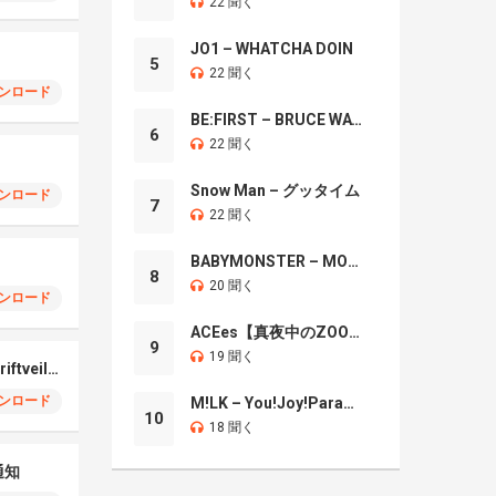
22 聞く
JO1 – WHATCHA DOIN
5
22 聞く
ンロード
BE:FIRST – BRUCE WAYNE
6
22 聞く
Snow Man – グッタイム
ンロード
7
22 聞く
BABYMONSTER – MOON
8
20 聞く
ンロード
ACEes【真夜中のZOO】
9
19 聞く
Oppo Find X7 Ultra Driftveil Dancing
ンロード
M!LK – You!Joy!Parade!
10
18 聞く
通知