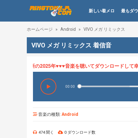
新しい着メロ
最もダ
ホームページ
»
Android
»
VIVO メガ リミックス
VIVO メガ リミックス 着信音
ロHOT、最新の2025年♥♥♥音楽を聴いてダウンロードして幸せ
00:00
音楽の種類:
Android
474 聞く
0 ダウンロード数