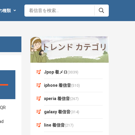
の種類
Jpop 着メロ
(3039)
iphone 着信音
(510)
xperia 着信音
(267)
galaxy 着信音
(314)
line 着信音
(217)