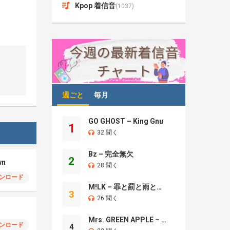
Kpop 着信音
(1037)
週ごと
毎月
GO GHOST – King Gnu
1
32 聞く
Bz – 完全無欠
2
wn
28 聞く
ンロード
M!LK – 罪と罰と雨とキス
3
26 聞く
Mrs. GREEN APPLE – Brand New
ンロード
4