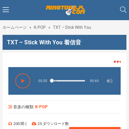
ホームページ
»
K-POP
»
TXT – Stick With You
TXT – Stick With You 着信音
♥♥♥着メ
00:00
00:60
音楽の種類:
K-POP
200 聞く
25 ダウンロード数