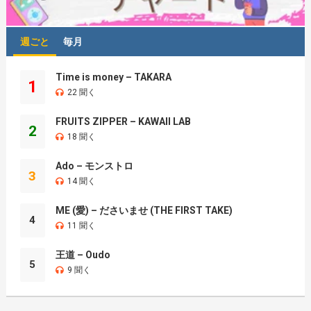
週ごと
毎月
Time is money – TAKARA
1
22 聞く
FRUITS ZIPPER – KAWAII LAB
2
18 聞く
Ado – モンストロ
3
14 聞く
ME (愛) – ださいませ (THE FIRST TAKE)
4
11 聞く
王道 – Oudo
5
9 聞く