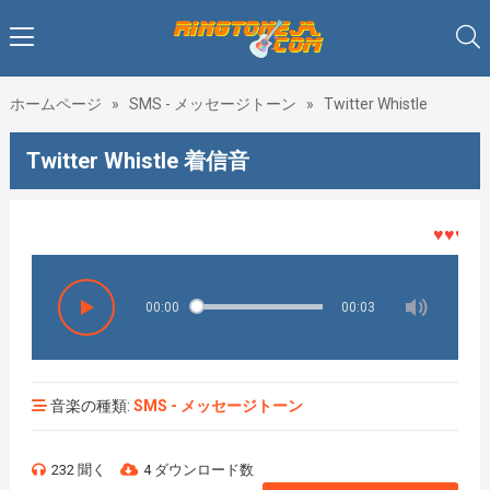
ホームページ
»
SMS - メッセージトーン
»
Twitter Whistle
Twitter Whistle 着信音
♥♥♥着メ
00:00
00:03
音楽の種類:
SMS - メッセージトーン
232 聞く
4 ダウンロード数