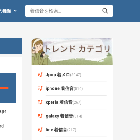
の種類
Jpop 着メロ
(3047)
iphone 着信音
(510)
xperia 着信音
(267)
galaxy 着信音
(314)
line 着信音
(217)