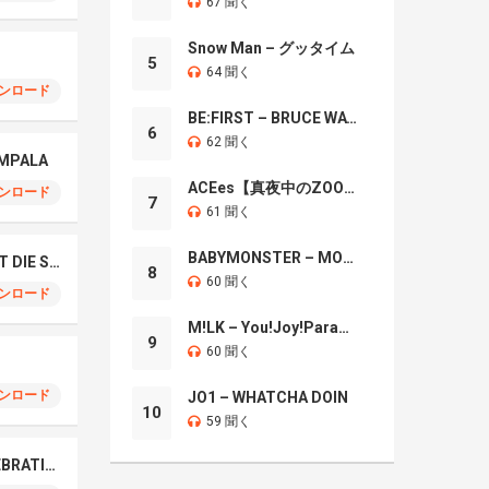
67 聞く
Snow Man – グッタイム
5
64 聞く
ンロード
BE:FIRST – BRUCE WAYNE
6
62 聞く
OMPALA
ACEes【真夜中のZOO】
ンロード
7
61 聞く
BABYMONSTER – MOON
TAEYANG – LIVE FAST DIE SLOW
8
60 聞く
ンロード
M!LK – You!Joy!Parade!
9
60 聞く
ンロード
JO1 – WHATCHA DOIN
10
59 聞く
LE SSERAFIM – CELEBRATION