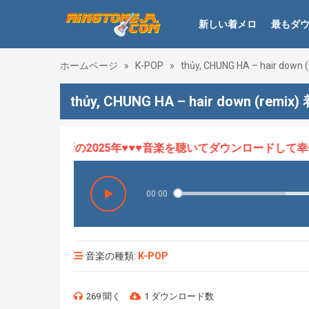
新しい着メロ
最もダ
ホームページ
»
K-POP
»
thủy, CHUNG HA – hair down 
thủy, CHUNG HA – hair down (remix
ロHOT、最新の2025年♥♥♥音楽を聴いてダウンロードして幸せに
00:00
音楽の種類:
K-POP
269 聞く
1 ダウンロード数