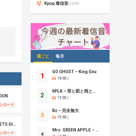
Kpop 着信音
(1039)
週ごと
毎月
GO GHOST – King Gnu
1
78 聞く
M!LK – 罪と罰と雨とキス
2
OON
73 聞く
ンロード
Bz – 完全無欠
3
70 聞く
NCT WISH – BOY MEETS GIRL
Mrs. GREEN APPLE – Brand New
ンロード
4