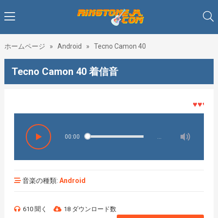
ホームページ
»
Android
»
Tecno Camon 40
Tecno Camon 40 着信音
♥♥♥着メ
00:00
…
音楽の種類:
Android
610 聞く
18 ダウンロード数