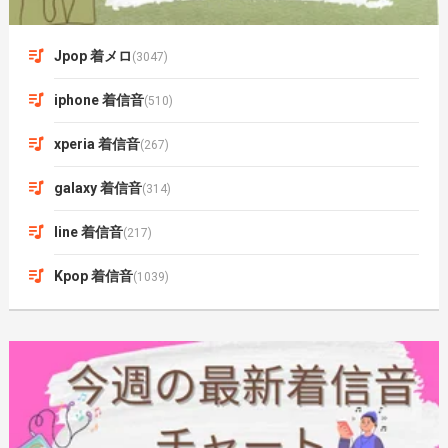
Jpop 着メロ
(3047)
iphone 着信音
(510)
xperia 着信音
(267)
galaxy 着信音
(314)
line 着信音
(217)
Kpop 着信音
(1039)