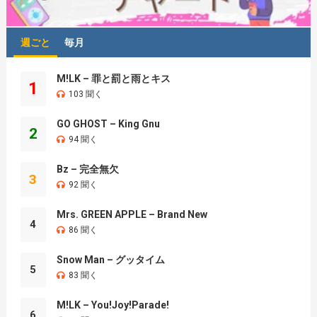
週ごと
毎月
M!LK – 罪と罰と雨とキス
1
103 聞く
GO GHOST – King Gnu
2
94 聞く
Bz – 完全無欠
3
92 聞く
Mrs. GREEN APPLE – Brand New
4
86 聞く
Snow Man – グッタイム
5
83 聞く
M!LK – You!Joy!Parade!
6