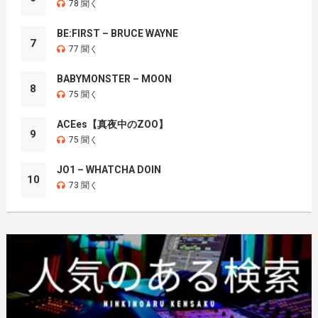
78 聞く
BE:FIRST – BRUCE WAYNE
7
77 聞く
BABYMONSTER – MOON
8
75 聞く
ACEes【真夜中のZOO】
9
75 聞く
JO1 – WHATCHA DOIN
10
73 聞く