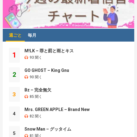
週ごと
毎月
M!LK – 罪と罰と雨とキス
1
93 聞く
GO GHOST – King Gnu
2
90 聞く
Bz – 完全無欠
3
85 聞く
Mrs. GREEN APPLE – Brand New
4
82 聞く
Snow Man – グッタイム
5
81 聞く