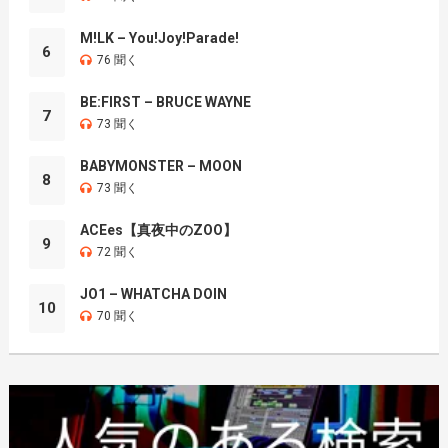
M!LK – You!Joy!Parade!
6
76 聞く
BE:FIRST – BRUCE WAYNE
7
73 聞く
BABYMONSTER – MOON
8
73 聞く
ACEes【真夜中のZOO】
9
72 聞く
JO1 – WHATCHA DOIN
10
70 聞く