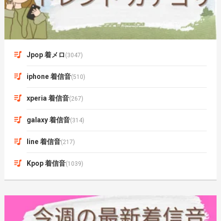
Jpop 着メロ
(3047)
iphone 着信音
(510)
xperia 着信音
(267)
galaxy 着信音
(314)
line 着信音
(217)
Kpop 着信音
(1039)