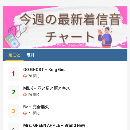
週ごと
毎月
GO GHOST – King Gnu
1
78 聞く
M!LK – 罪と罰と雨とキス
2
76 聞く
Bz – 完全無欠
3
71 聞く
Mrs. GREEN APPLE – Brand New
4