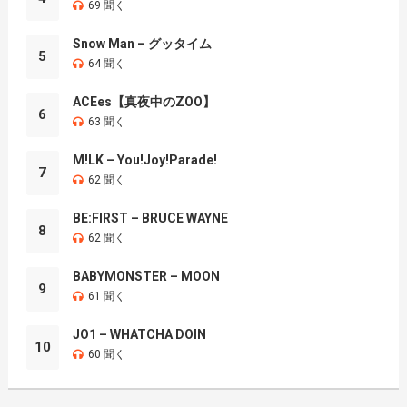
69 聞く
Snow Man – グッタイム
5
64 聞く
ACEes【真夜中のZOO】
6
63 聞く
M!LK – You!Joy!Parade!
7
62 聞く
BE:FIRST – BRUCE WAYNE
8
62 聞く
BABYMONSTER – MOON
9
61 聞く
JO1 – WHATCHA DOIN
10
60 聞く