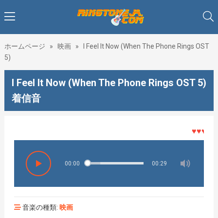
ホームページ
»
映画
»
I Feel It Now (When The Phone Rings OST
5)
I Feel It Now (When The Phone Rings OST 5)
着信音
♥♥♥着メ
00:00
00:29
音楽の種類:
映画