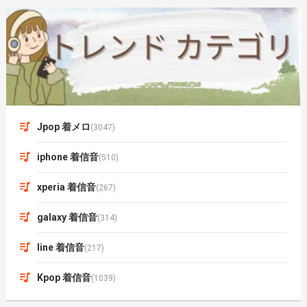
Jpop 着メロ
(3047)
iphone 着信音
(510)
xperia 着信音
(267)
galaxy 着信音
(314)
line 着信音
(217)
Kpop 着信音
(1039)