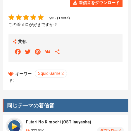
着信音をダウンロード
5/5 - (1 vote)
この着メロが好きですか？
共有:
Facebook
Twitter
Pinterest
VK
Share
Squid Game 2
キーワー
ド:
同じテーマの着信音
Futari No Kimochi (OST Inuyasha)
322 聞く
ダウンロード