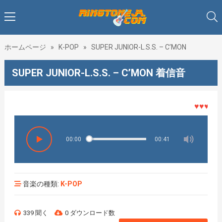
ホームページ
»
K-POP
»
SUPER JUNIOR-L.S.S. – C’MON
SUPER JUNIOR-L.S.S. – C’MON 着信音
♥♥♥着メロ
00:00
00:41
音楽の種類:
K-POP
339 聞く
0 ダウンロード数