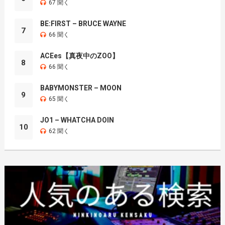
67 聞く
BE:FIRST – BRUCE WAYNE
7
66 聞く
ACEes【真夜中のZOO】
8
66 聞く
BABYMONSTER – MOON
9
65 聞く
JO1 – WHATCHA DOIN
10
62 聞く