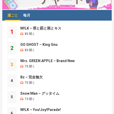
週ごと
毎月
M!LK – 罪と罰と雨とキス
1
85 聞く
GO GHOST – King Gnu
2
83 聞く
Mrs. GREEN APPLE – Brand New
3
75 聞く
Bz – 完全無欠
4
75 聞く
Snow Man – グッタイム
5
73 聞く
M!LK – You!Joy!Parade!
6