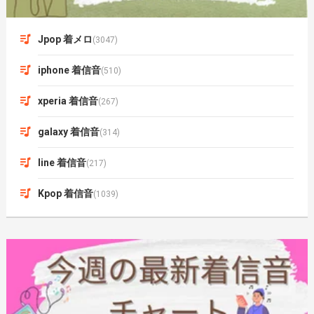
Jpop 着メロ
(3047)
iphone 着信音
(510)
xperia 着信音
(267)
galaxy 着信音
(314)
line 着信音
(217)
Kpop 着信音
(1039)