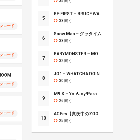
35 聞く
BE:FIRST – BRUCE WAYNE
5
33 聞く
ンロード
Snow Man – グッタイム
6
33 聞く
BABYMONSTER – MOON
ンロード
7
32 聞く
JO1 – WHATCHA DOIN
CHOOM
8
30 聞く
ンロード
M!LK – You!Joy!Parade!
9
26 聞く
ンロード
ACEes【真夜中のZOO】
10
25 聞く