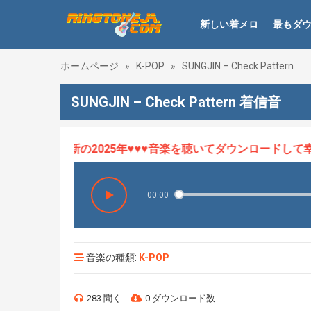
新しい着メロ
最もダ
ホームページ
»
K-POP
»
SUNGJIN – Check Pattern
SUNGJIN – Check Pattern 着信音
メロHOT、最新の2025年♥♥♥音楽を聴いてダウンロードして幸せ
00:00
音楽の種類:
K-POP
283 聞く
0 ダウンロード数