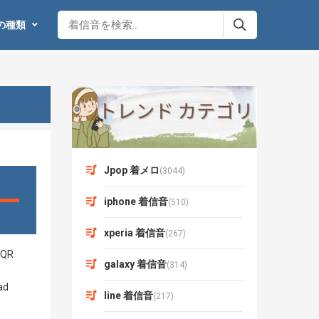
の種類
Jpop 着メロ
(3044)
iphone 着信音
(510)
xperia 着信音
(267)
galaxy 着信音
(314)
line 着信音
(217)