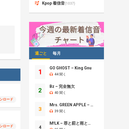
Kpop 着信音
(1037)
週ごと
毎月
GO GHOST – King Gnu
1
44 聞く
Bz – 完全無欠
2
40 聞く
ンロード
Mrs. GREEN APPLE – Brand New
3
39 聞く
M!LK – 罪と罰と雨とキス
ンロード
4