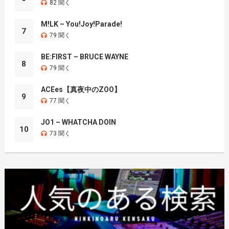
82 聞く
M!LK – You!Joy!Parade!
7
79 聞く
BE:FIRST – BRUCE WAYNE
8
79 聞く
ACEes【真夜中のZOO】
9
77 聞く
JO1 – WHATCHA DOIN
10
73 聞く