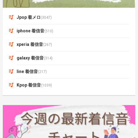
Jpop 着メロ
(3047)
iphone 着信音
(510)
xperia 着信音
(267)
galaxy 着信音
(314)
line 着信音
(217)
Kpop 着信音
(1039)