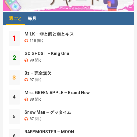
週ごと
毎月
M!LK – 罪と罰と雨とキス
1
110 聞く
GO GHOST – King Gnu
2
98 聞く
Bz – 完全無欠
3
97 聞く
Mrs. GREEN APPLE – Brand New
4
88 聞く
Snow Man – グッタイム
5
87 聞く
BABYMONSTER – MOON
6