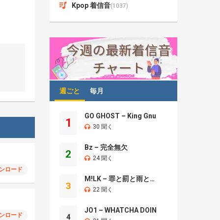
Kpop 着信音
(1037)
週ごと
毎月
GO GHOST – King Gnu
1
30 聞く
Bz – 完全無欠
2
24 聞く
ンロード
M!LK – 罪と罰と雨とキス
3
22 聞く
JO1 – WHATCHA DOIN
ンロード
4