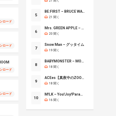
21 聞く
BE:FIRST – BRUCE WAYNE
5
21 聞く
ンロード
Mrs. GREEN APPLE – Brand New
6
20 聞く
Snow Man – グッタイム
ンロード
7
19 聞く
BABYMONSTER – MOON
CHOOM
8
18 聞く
ンロード
ACEes【真夜中のZOO】
9
18 聞く
ンロード
M!LK – You!Joy!Parade!
10
16 聞く