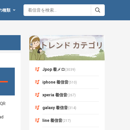
の種類
Jpop 着メロ
(3039)
iphone 着信音
(510)
xperia 着信音
(267)
galaxy 着信音
(314)
line 着信音
(217)