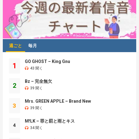
週ごと
毎月
GO GHOST – King Gnu
1
43 聞く
Bz – 完全無欠
2
39 聞く
Mrs. GREEN APPLE – Brand New
3
39 聞く
M!LK – 罪と罰と雨とキス
4
34 聞く