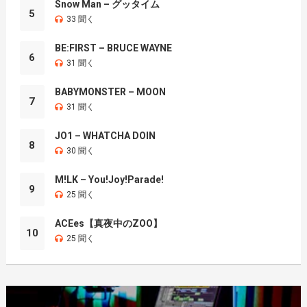
Snow Man – グッタイム
5
33 聞く
BE:FIRST – BRUCE WAYNE
6
31 聞く
BABYMONSTER – MOON
7
31 聞く
JO1 – WHATCHA DOIN
8
30 聞く
M!LK – You!Joy!Parade!
9
25 聞く
ACEes【真夜中のZOO】
10
25 聞く