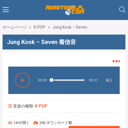
ホームページ
»
K-POP
»
Jung Kook – Seven
Jung Kook – Seven 着信音
♥♥♥着メロ
00:00
00:31
音楽の種類:
K-POP
1410 聞く
260 ダウンロード数