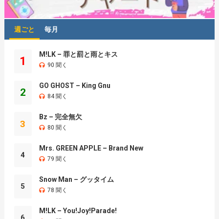
週ごと
毎月
M!LK – 罪と罰と雨とキス
1
90 聞く
GO GHOST – King Gnu
2
84 聞く
Bz – 完全無欠
3
80 聞く
Mrs. GREEN APPLE – Brand New
4
79 聞く
Snow Man – グッタイム
5
78 聞く
M!LK – You!Joy!Parade!
6