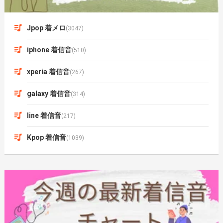
Jpop 着メロ
(3047)
iphone 着信音
(510)
xperia 着信音
(267)
galaxy 着信音
(314)
line 着信音
(217)
Kpop 着信音
(1039)