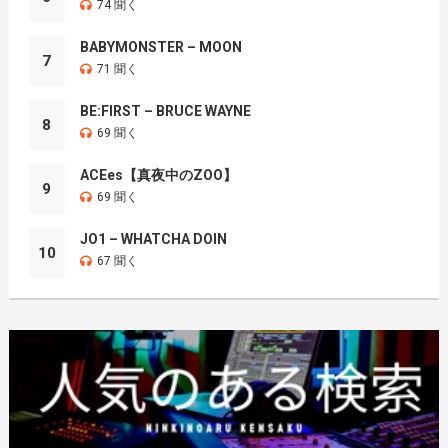
74 聞く
BABYMONSTER – MOON
7
71 聞く
BE:FIRST – BRUCE WAYNE
8
69 聞く
ACEes【真夜中のZOO】
9
69 聞く
JO1 – WHATCHA DOIN
10
67 聞く