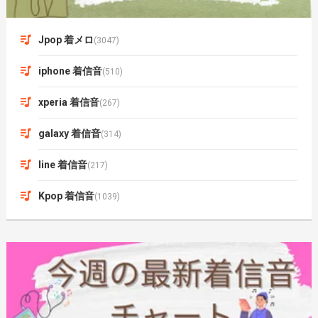
Jpop 着メロ
(3047)
iphone 着信音
(510)
xperia 着信音
(267)
galaxy 着信音
(314)
line 着信音
(217)
Kpop 着信音
(1039)