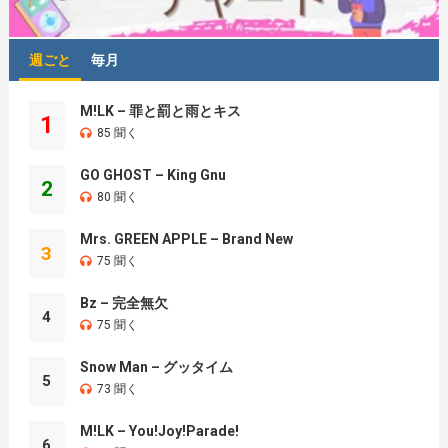
週ごと
毎月
M!LK – 罪と罰と雨とキス
1
85 聞く
GO GHOST – King Gnu
2
80 聞く
Mrs. GREEN APPLE – Brand New
3
75 聞く
Bz – 完全無欠
4
75 聞く
Snow Man – グッタイム
5
73 聞く
M!LK – You!Joy!Parade!
6