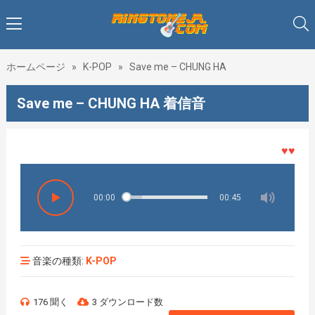
ホームページ
»
K-POP
»
Save me – CHUNG HA
Save me – CHUNG HA 着信音
♥♥♥着メ
00:00
00:45
音楽の種類:
K-POP
176 聞く
3 ダウンロード数