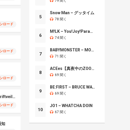
79 聞く
Snow Man – グッタイム
5
78 聞く
ンロード
M!LK – You!Joy!Parade!
6
74 聞く
BABYMONSTER – MOON
ンロード
7
71 聞く
ACEes【真夜中のZOO】
8
69 聞く
ンロード
BE:FIRST – BRUCE WAYNE
9
69 聞く
Oppo Find X7 Ultra Driftveil Dancing
ンロード
JO1 – WHATCHA DOIN
10
67 聞く
通知