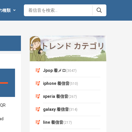
の種類
Jpop 着メロ
(3047)
iphone 着信音
(510)
xperia 着信音
(267)
galaxy 着信音
(314)
line 着信音
(217)