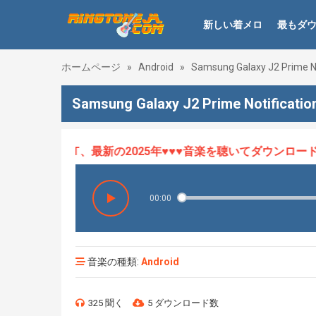
新しい着メロ
最もダ
ホームページ
»
Android
»
Samsung Galaxy J2 Prime No
Samsung Galaxy J2 Prime Notificat
♥♥着メロHOT、最新の2025年♥♥♥音楽を聴いてダウンロードし
00:00
音楽の種類:
Android
325 聞く
5 ダウンロード数