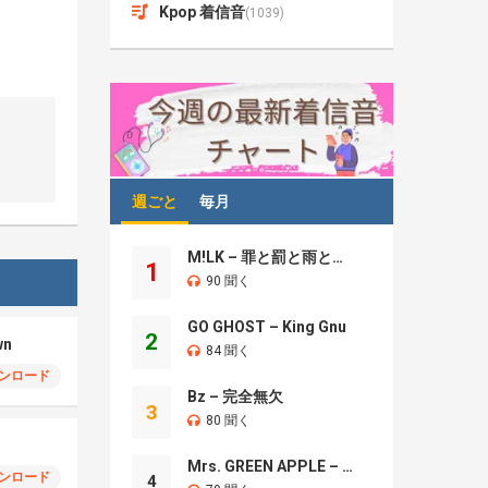
Kpop 着信音
(1039)
週ごと
毎月
M!LK – 罪と罰と雨とキス
1
90 聞く
GO GHOST – King Gnu
2
wn
84 聞く
ンロード
Bz – 完全無欠
3
80 聞く
Mrs. GREEN APPLE – Brand New
ンロード
4