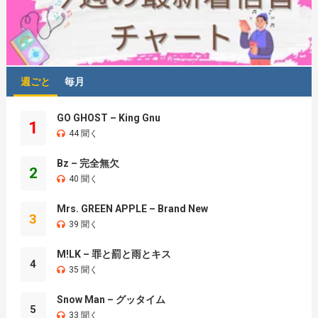
週ごと
毎月
GO GHOST – King Gnu
1
44 聞く
Bz – 完全無欠
2
40 聞く
Mrs. GREEN APPLE – Brand New
3
39 聞く
M!LK – 罪と罰と雨とキス
4
35 聞く
Snow Man – グッタイム
5
33 聞く