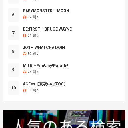
BABYMONSTER – MOON
6
32 聞く
BE:FIRST – BRUCE WAYNE
7
31 聞く
JO1 – WHATCHA DOIN
8
30 聞く
M!LK – You!Joy!Parade!
9
26 聞く
ACEes【真夜中のZOO】
10
25 聞く