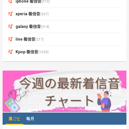
iphone 着信音
(510)
xperia 着信音
(267)
galaxy 着信音
(314)
line 着信音
(217)
Kpop 着信音
(1039)
週ごと
毎月