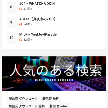
JO1 – WHATCHA DOIN
8
57 聞く
ACEes【真夜中のZOO】
9
54 聞く
M!LK – You!Joy!Parade!
10
52 聞く
着信音 ダウンロード
着信音 無料
着信音 ダウンロード 無料
着信 音 edm