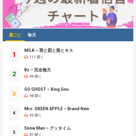
週ごと
毎月
M!LK – 罪と罰と雨とキス
1
111 聞く
Bz – 完全無欠
2
99 聞く
GO GHOST – King Gnu
3
98 聞く
Mrs. GREEN APPLE – Brand New
4
93 聞く
Snow Man – グッタイム
5
87 聞く