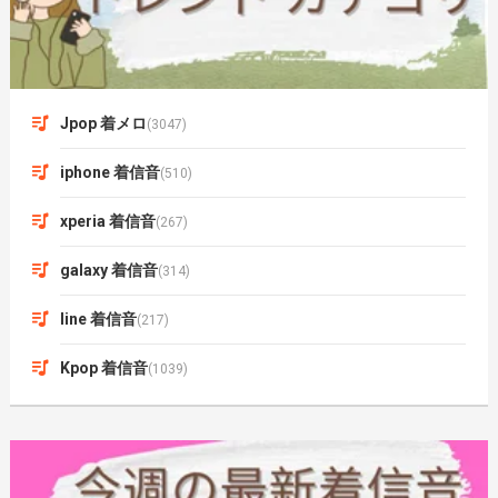
Jpop 着メロ
(3047)
iphone 着信音
(510)
xperia 着信音
(267)
galaxy 着信音
(314)
line 着信音
(217)
Kpop 着信音
(1039)