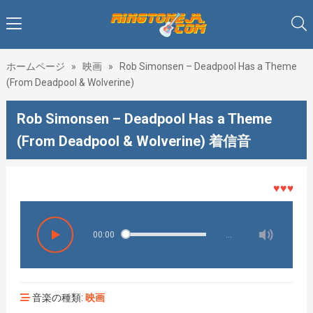
ホームページ
»
映画
»
Rob Simonsen – Deadpool Has a Theme
(From Deadpool & Wolverine)
Rob Simonsen – Deadpool Has a Theme
(From Deadpool & Wolverine) 着信音
♥♥♥着メロ
00:00
…
音楽の種類:
映画