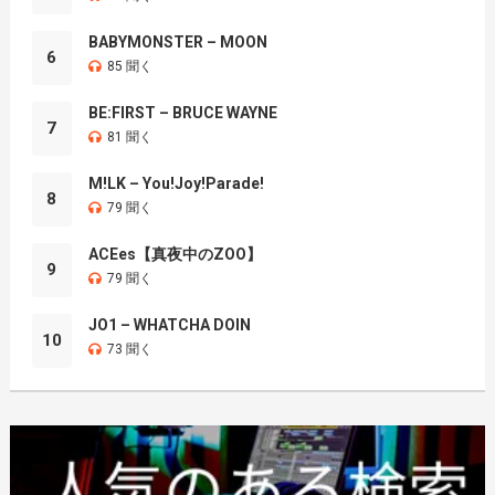
BABYMONSTER – MOON
6
85 聞く
BE:FIRST – BRUCE WAYNE
7
81 聞く
M!LK – You!Joy!Parade!
8
79 聞く
ACEes【真夜中のZOO】
9
79 聞く
JO1 – WHATCHA DOIN
10
73 聞く