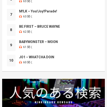
63 聞く
M!LK – You!Joy!Parade!
7
63 聞く
BE:FIRST – BRUCE WAYNE
8
62 聞く
BABYMONSTER – MOON
9
61 聞く
JO1 – WHATCHA DOIN
10
60 聞く