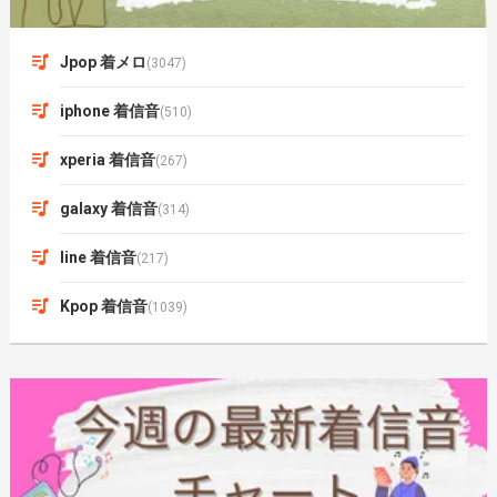
Jpop 着メロ
(3047)
iphone 着信音
(510)
xperia 着信音
(267)
galaxy 着信音
(314)
line 着信音
(217)
Kpop 着信音
(1039)