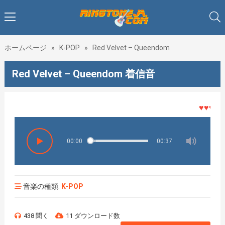
ホームページ
»
K-POP
»
Red Velvet – Queendom
Red Velvet – Queendom 着信音
♥♥♥着メ
00:00
00:37
音楽の種類:
K-POP
438 聞く
11 ダウンロード数