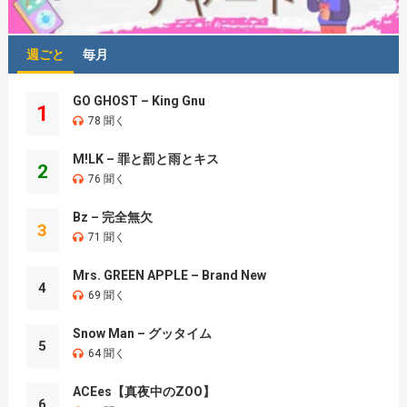
週ごと
毎月
GO GHOST – King Gnu
1
78 聞く
M!LK – 罪と罰と雨とキス
2
76 聞く
Bz – 完全無欠
3
71 聞く
Mrs. GREEN APPLE – Brand New
4
69 聞く
Snow Man – グッタイム
5
64 聞く
ACEes【真夜中のZOO】
6