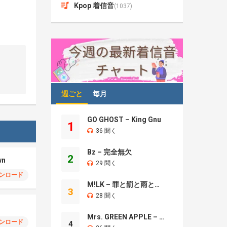
Kpop 着信音
(1037)
週ごと
毎月
GO GHOST – King Gnu
1
36 聞く
Bz – 完全無欠
2
wn
29 聞く
ンロード
M!LK – 罪と罰と雨とキス
3
28 聞く
Mrs. GREEN APPLE – Brand New
ンロード
4