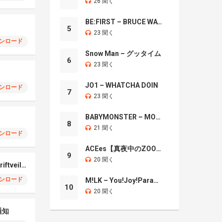
26 聞く
BE:FIRST – BRUCE WAYNE
5
23 聞く
ンロード
Snow Man – グッタイム
6
23 聞く
JO1 – WHATCHA DOIN
ンロード
7
23 聞く
BABYMONSTER – MOON
8
21 聞く
ンロード
ACEes【真夜中のZOO】
9
20 聞く
Oppo Find X7 Ultra Driftveil Dancing
ンロード
M!LK – You!Joy!Parade!
10
20 聞く
通知