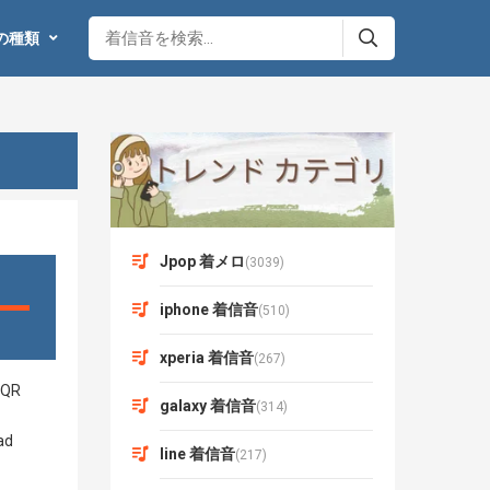
の種類
Jpop 着メロ
(3039)
iphone 着信音
(510)
xperia 着信音
(267)
galaxy 着信音
(314)
line 着信音
(217)