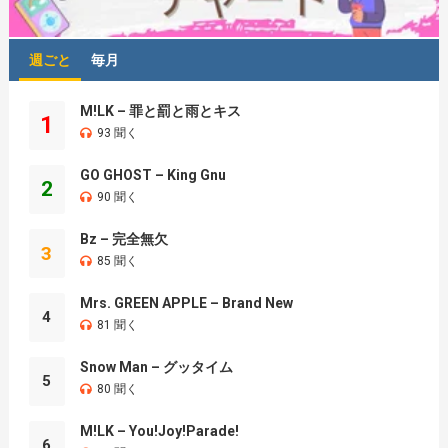
週ごと
毎月
M!LK – 罪と罰と雨とキス
1
93 聞く
GO GHOST – King Gnu
2
90 聞く
Bz – 完全無欠
3
85 聞く
Mrs. GREEN APPLE – Brand New
4
81 聞く
Snow Man – グッタイム
5
80 聞く
M!LK – You!Joy!Parade!
6