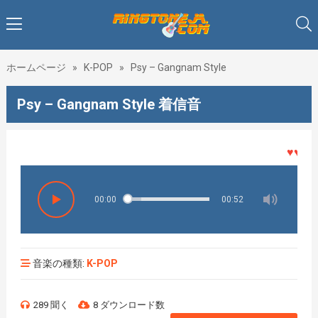
ホームページ
»
K-POP
»
Psy – Gangnam Style
Psy – Gangnam Style 着信音
♥♥♥着メ
00:00
00:52
音楽の種類:
K-POP
289 聞く
8 ダウンロード数