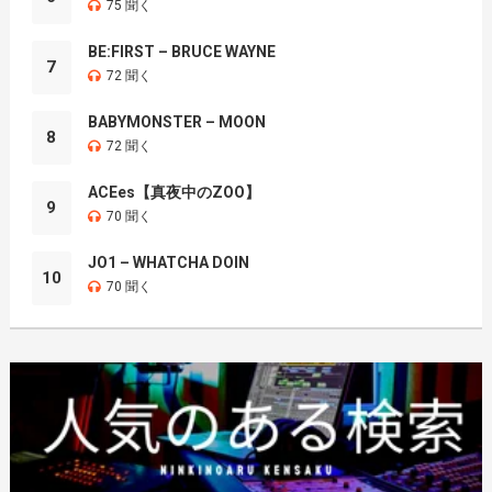
75 聞く
BE:FIRST – BRUCE WAYNE
7
72 聞く
BABYMONSTER – MOON
8
72 聞く
ACEes【真夜中のZOO】
9
70 聞く
JO1 – WHATCHA DOIN
10
70 聞く