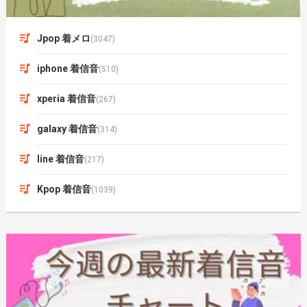
Jpop 着メロ
(3047)
iphone 着信音
(510)
xperia 着信音
(267)
galaxy 着信音
(314)
line 着信音
(217)
Kpop 着信音
(1039)