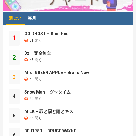
週ごと
毎月
GO GHOST – King Gnu
1
51 聞く
Bz – 完全無欠
2
45 聞く
Mrs. GREEN APPLE – Brand New
3
45 聞く
Snow Man – グッタイム
4
40 聞く
M!LK – 罪と罰と雨とキス
5
38 聞く
BE:FIRST – BRUCE WAYNE
6