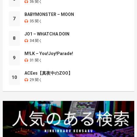
36 聞く
BABYMONSTER – MOON
7
35 聞く
JO1 – WHATCHA DOIN
8
34 聞く
M!LK – You!Joy!Parade!
9
31 聞く
ACEes【真夜中のZOO】
10
29 聞く