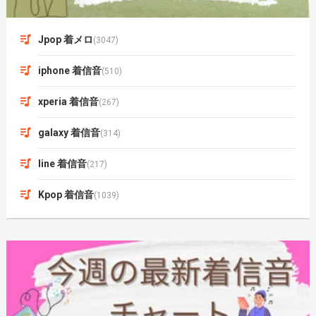
Jpop 着メロ
(3047)
iphone 着信音
(510)
xperia 着信音
(267)
galaxy 着信音
(314)
line 着信音
(217)
Kpop 着信音
(1039)