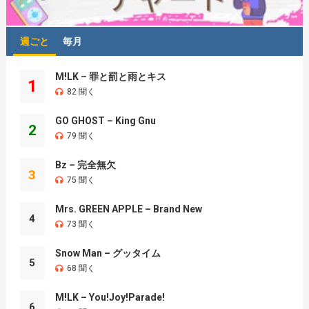
週ごと
毎月
M!LK – 罪と罰と雨とキス
1
82 聞く
GO GHOST – King Gnu
2
79 聞く
Bz – 完全無欠
3
75 聞く
Mrs. GREEN APPLE – Brand New
4
73 聞く
Snow Man – グッタイム
5
68 聞く
M!LK – You!Joy!Parade!
6