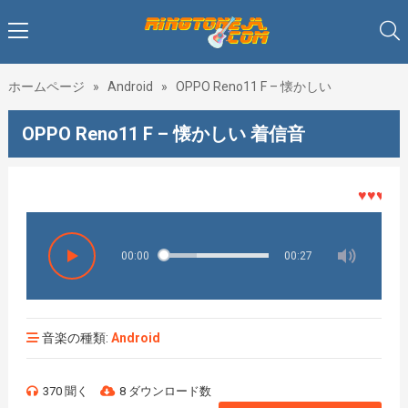
ホームページ
»
Android
»
OPPO Reno11 F – 懐かしい
OPPO Reno11 F – 懐かしい 着信音
♥♥♥着メロ
00:00
00:27
音楽の種類:
Android
370 聞く
8 ダウンロード数