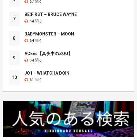
67 聞く
BE:FIRST – BRUCE WAYNE
7
64 聞く
BABYMONSTER – MOON
8
64 聞く
ACEes【真夜中のZOO】
9
64 聞く
JO1 – WHATCHA DOIN
10
61 聞く