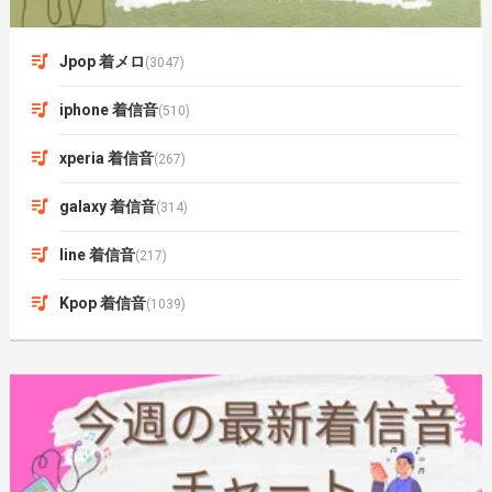
Jpop 着メロ
(3047)
iphone 着信音
(510)
xperia 着信音
(267)
galaxy 着信音
(314)
line 着信音
(217)
Kpop 着信音
(1039)